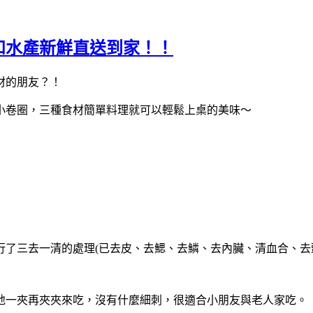
和水產新鮮直送到家！！
材的朋友？！
小卷圈，三種食材簡單料理就可以輕鬆上桌的美味～
行了三去一清的處理
(
已去皮、去鰓、去鱗、去內臟、清血合、去
地一夾再夾夾來吃，
沒有什麼細刺，很適合小朋友與老人家吃。