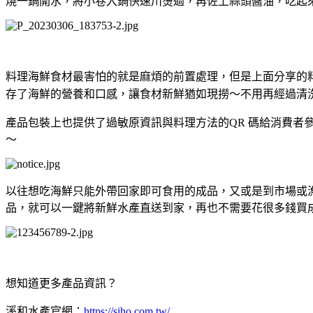
燒一鍋開水，將小卷入鍋快速川燙過，再佐上蒜頭醬油，吃起
料理海鮮食材最害怕的就是麻煩的前置處理，但是上面分享的
存了海鮮的營養和口感，讓食材新鮮猶如現撈～不用再經過清
產品包裝上也提供了過敏原資訊與料理方法的
QR
碼給消費者
～
以往想吃海鮮只能外帶回家即可食用的成品，又或是到市場或
品，就可以一鍵將新鮮水產直送到家，再也不需要花很多錢買
想知道更多產品資訊？
溪和水產官網：
https://siho.com.tw/