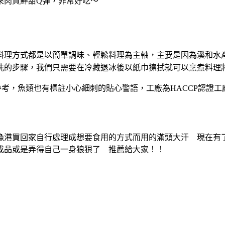
來肉質鮮甜
Q
彈，非常好吃～
料理方式都是以簡單調味、
輕鬆料理為主軸，
主要是因為溪和水
洗的步驟，我們只需要
在冷藏退冰後以紙巾擦拭就可以烹煮料理
參考，魚類也有標註小心細刺的貼心
警語，工廠為
HACCP
認證工
漁港買回家自行處理成想要食用的方式而用的滿頭大汗
現在有了
成品或是弄得自己一身狼狽了
推薦給大家！！