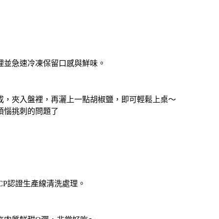
理並急速冷凍保留
口感與鮮味。
成，夾入盤裡，再灑上
一點胡椒鹽，即可輕鬆上桌～
煩惱挑刺的問題了
CP
認證生產線清洗處理。