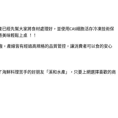
產已經先幫大家將食材處理好，並使用
細胞活存冷凍技
術保
CAS
將美味輕鬆上桌
！！
廠，產線皆有經過高規格的品質管控，讓消費者可以食的安心
海鮮料理苦手的好朋友「溪和水產」，只要上網選擇喜歡的商