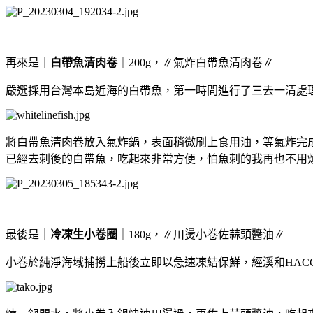
再來是｜
白帶魚清肉卷
｜
200g
，∥氣炸白帶魚清肉卷∥
嚴選採用台灣本島近海的白帶魚，第一時間進行了三去一清處
將白帶魚清肉卷放入氣炸鍋，表面稍微刷上食用油，等氣炸完
已經去刺後的白帶魚，吃起來非常方便，怕魚刺的我再也不用
最後是｜
冷凍生小卷圈
｜
180g
，∥川燙小卷佐蒜頭醬油∥
小卷於純淨海域捕撈上船後立即以急速凍結保鮮，經溪和
HAC