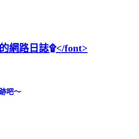
iske的網路日誌۩</font>
足跡吧～